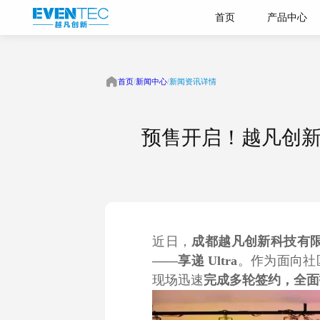
首页
产品中心
首页
/
新闻中心
/
新闻资讯详情
预售开启！越凡创新“
楼宇配送机器人
轻量化社区
近日，
成都越凡创新科技有
人
——享递 Ultra
。作为面向社
现场迅速
完成多轮签约，全面