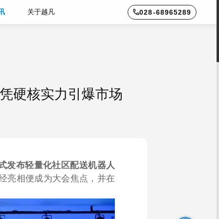
讯
关于越凡
028-68965289
a”凭硬核实力引爆市场
零售机器
酒店配送机器人
式发布
轻量化社区
配送机器人
 一经亮相便成为大会焦点，并在