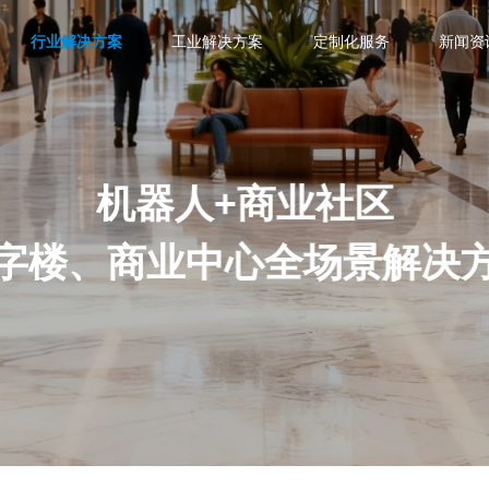
行业解决方案
工业解决方案
定制化服务
新闻资
机器人+商业社区
字楼、商业中心全场景解决
机器人+商业社区
机器人+住宅
机器人+医院
配送机器
室内外一体配送机器
具身智能零售分拣+配
全自主智慧
人
送一体化系统
人