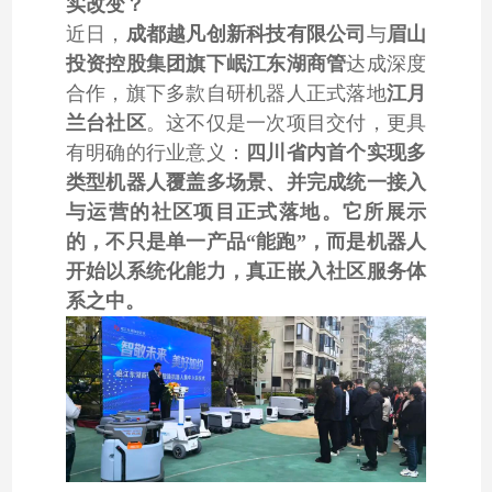
实改变？
楼宇配送
轻量化社
室内外一
具身智能
全自主智
酒店配送
近日，
成都越凡创新科技有限公司
与
眉山
机器人
区配送机
体配送机
零售分拣
慧零售机
机器人
机器人+商业社区
机器人+住宅
机器人+医院
器人
器人
+配送一
器人
投资控股集团旗下
岷江东湖商管
达成深度
体化系统
合作，旗下多款自研机器人正式落地
江月
兰台社区
。这不仅是一次项目交付，更具
有明确的行业意义：
四川省内首个实现多
类型机器人覆盖多场景、并完成统一接入
与运营的社区项目正式落地。它所展示
的，不只是单一产品“能跑”，而是机器人
开始以系统化能力，真正嵌入社区服务体
系之中。